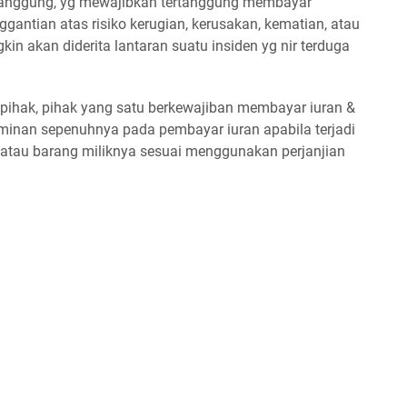
rtanggung, yg mewajibkan tertanggung membayar
antian atas risiko kerugian, kerusakan, kematian, atau
kin akan diderita lantaran suatu insiden yg nir terduga
 pihak, pihak yang satu berkewajiban membayar iuran &
aminan sepenuhnya pada pembayar iuran apabila terjadi
atau barang miliknya sesuai menggunakan perjanjian