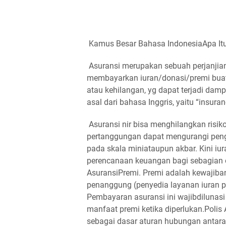
Kamus Besar Bahasa IndonesiaApa It
Asuransi merupakan sebuah perjanjian
membayarkan iuran/donasi/premi buat 
atau kehilangan, yg dapat terjadi dampa
asal dari bahasa Inggris, yaitu “insur
Asuransi nir bisa menghilangkan risiko 
pertanggungan dapat mengurangi penga
pada skala miniataupun akbar. Kini i
perencanaan keuangan bagi sebagian 
AsuransiPremi. Premi adalah kewajiba
penanggung (penyedia layanan iuran p
Pembayaran asuransi ini wajibdilunas
manfaat premi ketika diperlukan.Polis
sebagai dasar aturan hubungan antara