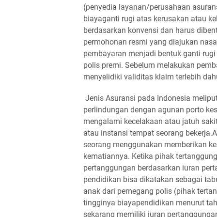
(penyedia layanan/perusahaan asurans
biayaganti rugi atas kerusakan atau ke
berdasarkan konvensi dan harus dibent
permohonan resmi yang diajukan nasa
pembayaran menjadi bentuk ganti rugi
polis premi. Sebelum melakukan pemba
menyelidiki validitas klaim terlebih da
Jenis Asuransi pada Indonesia melipu
perlindungan dengan agunan porto kes
mengalami kecelakaan atau jatuh sakit
atau instansi tempat seorang bekerja
seorang menggunakan memberikan keun
kematiannya. Ketika pihak tertanggu
pertanggungan berdasarkan iuran pert
pendidikan bisa dikatakan sebagai t
anak dari pemegang polis (pihak terta
tingginya biayapendidikan menurut tah
sekarang memiliki iuran pertanggunga