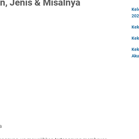
n, Jenis & Misalnya
Kel
202
Kek
Kek
Kek
Aku
ya