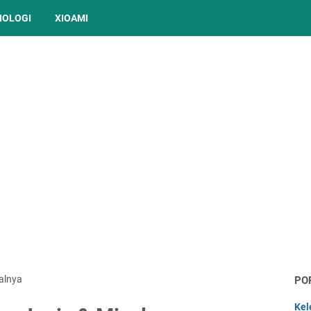
NOLOGI
XIOAMI
salnya
PO
Kel