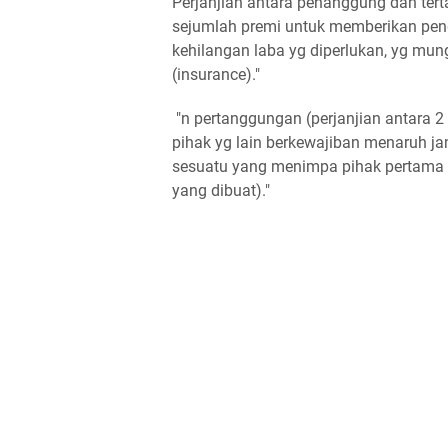
Perjanjian antara penanggung dan te
sejumlah premi untuk memberikan pengg
kehilangan laba yg diperlukan, yg mung
(insurance)."
"n pertanggungan (perjanjian antara 2
pihak yg lain berkewajiban menaruh j
sesuatu yang menimpa pihak pertama 
yang dibuat)."