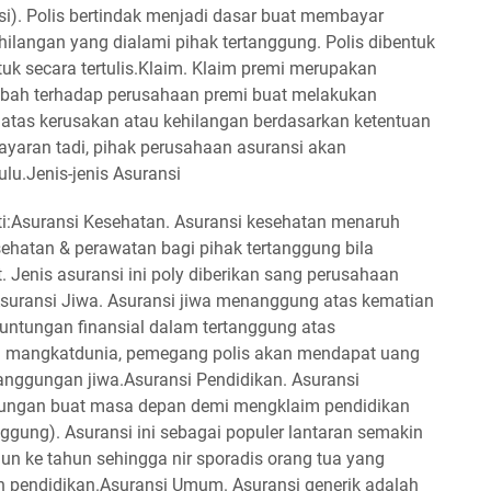
i). Polis bertindak menjadi dasar buat membayar
hilangan yang dialami pihak tertanggung. Polis dibentuk
uk secara tertulis.Klaim. Klaim premi merupakan
bah terhadap perusahaan premi buat melakukan
 atas kerusakan atau kehilangan berdasarkan ketentuan
yaran tadi, pihak perusahaan asuransi akan
hulu.Jenis-jenis Asuransi
ti:Asuransi Kesehatan. Asuransi kesehatan menaruh
ehatan & perawatan bagi pihak tertanggung bila
. Jenis asuransi ini poly diberikan sang perusahaan
.Asuransi Jiwa. Asuransi jiwa menanggung atas kematian
tungan finansial dalam tertanggung atas
ng mangkatdunia, pemegang polis akan mendapat uang
anggungan jiwa.Asuransi Pendidikan. Asuransi
abungan buat masa depan demi mengklaim pendidikan
nggung). Asuransi ini sebagai populer lantaran semakin
un ke tahun sehingga nir sporadis orang tua yang
n pendidikan.Asuransi Umum. Asuransi generik adalah